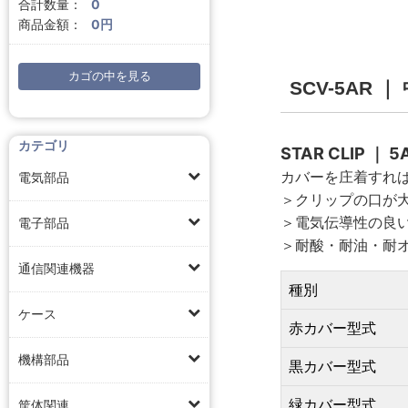
合計数量：
0
商品金額：
0円
カゴの中を見る
SCV-5AR
カテゴリ
STAR CLIP 
カバーを庄着すれ
電気部品
＞クリップの口が
＞電気伝導性の良
電子部品
＞耐酸・耐油・耐
通信関連機器
種別
ケース
赤カバー型式
機構部品
黒カバー型式
緑カバー型式
筐体関連