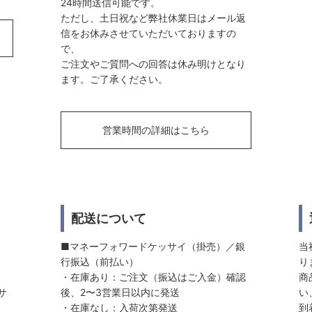
24時間送信可能です。
ただし、土日祝など弊社休業日はメール返
信をお休みさせていただいておりますの
で、
ご注文やご質問への回答は休み明けとなり
ます。ご了承ください。
営業時間の詳細はこちら
配送について
■マネーフォワードケッサイ（掛売）／銀
当
行振込（前払い）
り
・在庫あり：ご注文（振込はご入金）確認
商
サ
後、2〜3営業日以内に発送
い
・在庫なし：入荷次第発送
到