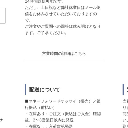
24時間送信可能です。
ただし、土日祝など弊社休業日はメール返
信をお休みさせていただいておりますの
で、
ご注文やご質問への回答は休み明けとなり
ます。ご了承ください。
営業時間の詳細はこちら
配送について
■マネーフォワードケッサイ（掛売）／銀
当
行振込（前払い）
り
・在庫あり：ご注文（振込はご入金）確認
商
サ
後、2〜3営業日以内に発送
い
・在庫なし：入荷次第発送
到