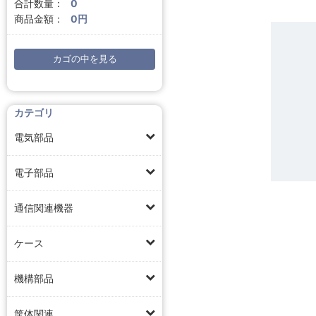
合計数量：
0
商品金額：
0円
カゴの中を見る
カテゴリ
電気部品
電子部品
通信関連機器
ケース
機構部品
筐体関連