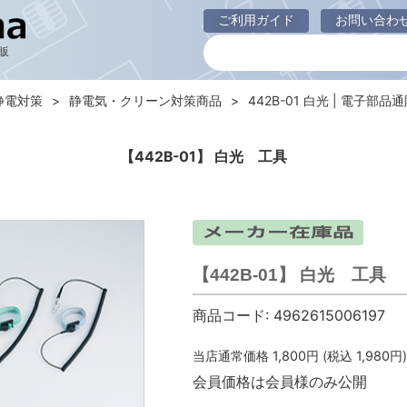
ご利用ガイド
お問い合わ
販
静電対策
静電気・クリーン対策商品
442B-01 白光 | 電子部品通販
【442B-01】 白光 工具
【442B-01】 白光 工具
商品コード:
4962615006197
当店通常価格
1,800
円 (税込
1,980
円)
会員価格は会員様のみ公開