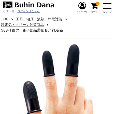
0
ゲスト様
ログインはこちら
マイページ
カート
MENU
TOP
工具・治具・液剤・静電対策
静電気・クリーン対策商品
568-1 白光 | 電子部品通販 BuhinDana