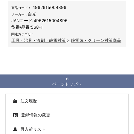
4962615004896
商品コード：
白光
メーカー：
JANコード:
4962615004896
型番/品番:
568-1
関連カテゴリ：
工具・治具・液剤・静電対策
>
静電気・クリーン対策商品
ページトップへ
注文履歴
登録情報の変更
再入荷リスト