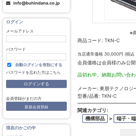
info@buhindana.co.jp
ログイン
メールアドレス
※
商品コード:
TKN-C
パスワード
当店通常価格
30,000
円 (税込
会員価格は会員様のみ公開
自動ログインを有効にする
パスワードを忘れた方はこちら
品切れ中。納期お問い合わ
メーカー:
東朋テクノロジ
型番/品番:
TKN-C
会員登録がまだの方
新規会員登録
関連カテゴリ:
機構部品
>
端子・端
現在のかごの中