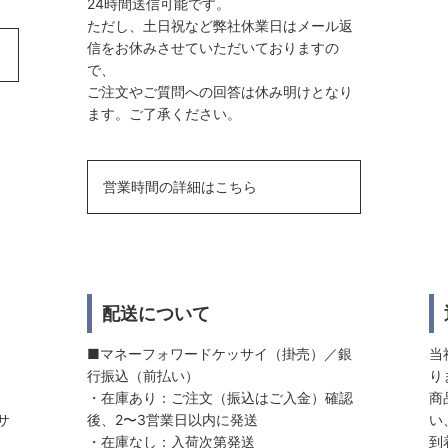
24時間送信可能です。
ただし、土日祝など弊社休業日はメール返
信をお休みさせていただいておりますの
で、
ご注文やご質問への回答は休み明けとなり
ます。ご了承ください。
営業時間の詳細はこちら
配送について
■マネーフォワードケッサイ（掛売）／銀
当
行振込（前払い）
り
・在庫あり：ご注文（振込はご入金）確認
商
サ
後、2〜3営業日以内に発送
い
・在庫なし：入荷次第発送
到