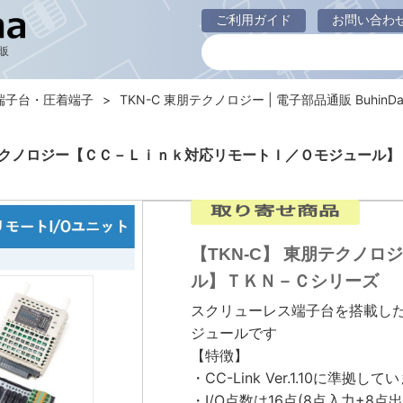
ご利用ガイド
お問い合わ
販
端子台・圧着端子
TKN-C 東朋テクノロジー | 電子部品通販 BuhinDa
朋テクノロジー【ＣＣ－Ｌｉｎｋ対応リモートＩ／Ｏモジュール
【TKN-C】 東朋テクノ
ル】ＴＫＮ－Ｃシリーズ
スクリューレス端子台を搭載し
ジュールです
【特徴】
・CC-Link Ver.1.10に準拠し
・I/O点数は16点(8点入力+8