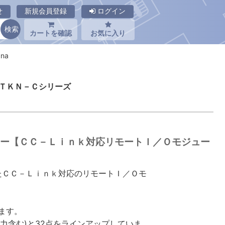
せ
新規会員登録
ログイン
カートを確認
お気に入り
na
】ＴＫＮ－Ｃシリーズ
ロジー【ＣＣ－Ｌｉｎｋ対応リモートＩ／Ｏモジュー
たＣＣ－Ｌｉｎｋ対応のリモートＩ／Ｏモ
ています。
点出力含む)と32点をラインアップしていま