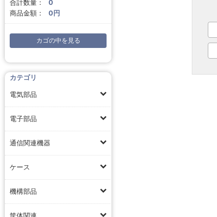
合計数量：
0
商品金額：
0円
カゴの中を見る
カテゴリ
電気部品
電子部品
通信関連機器
ケース
機構部品
筐体関連