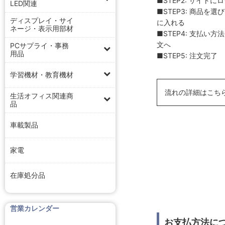
■STEP2: サイトに
LED関連
■STEP3: 商品を
ディスプレイ・サイ
に入れる
ネージ・表示用部材
■STEP4: 支払い
文へ
PCサプライ・事務
用品
■STEP5: 注文完了
学習機材・教育機材
流れの詳細はこち
生活オフィス関連商
品
車載製品
家電
在庫処分品
営業カレンダー
お支払方法に