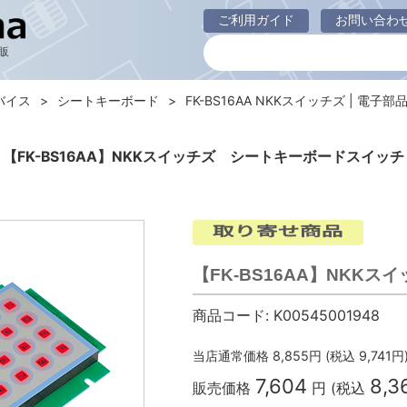
ご利用ガイド
お問い合わ
販
バイス
シートキーボード
FK-BS16AA NKKスイッチズ | 電子部品通
【FK-BS16AA】NKKスイッチズ シートキーボードスイッチ
【FK-BS16AA】NKK
商品コード:
K00545001948
当店通常価格
8,855
円 (税込
9,741
円
7,604
8,3
販売価格
円 (税込