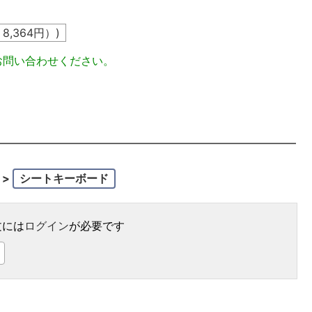
込
8,364
円）)
お問い合わせください。
>
シートキーボード
文には
ログイン
が必要です