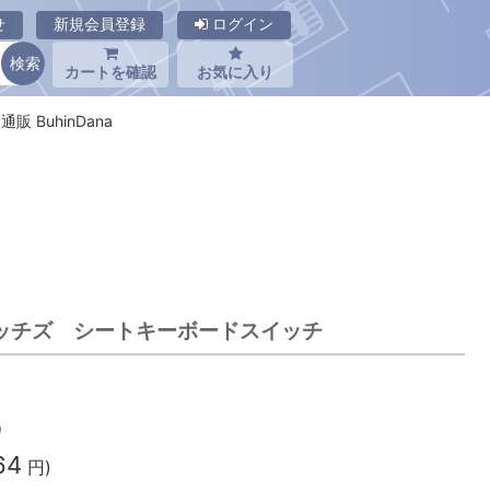
せ
新規会員登録
ログイン
カートを確認
お気に入り
販 BuhinDana
スイッチズ シートキーボードスイッチ
)
64
円)