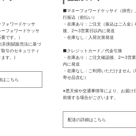
■マネーフォワードケッサイ（掛売）
行振込（前払い）
ーフォワードケッサ
・在庫あり：ご注文（振込はご入金）
ネーフォワードケッサ
後、2〜3営業日以内に発送
必要です。）
・在庫なし：入荷次第発送
済(割賦販売法に基づ
ド取引のセキュリティ
■クレジットカード／代金引換
ます。)
・在庫あり：ご注文確認後、2〜3営
内に発送
・在庫なし：ご利用いただけません（
寄せ品含む）
細はこちら
※悪天候や交通事情等により、お届け
前後する場合がございます。
配送の詳細はこちら