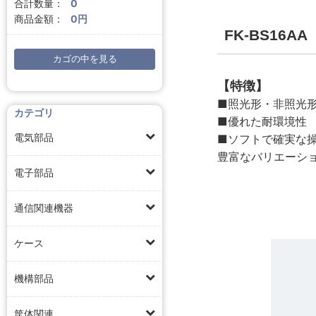
合計数量：
0
商品金額：
0円
FK-BS16
カゴの中を見る
【特徴】
■照光形・非照光
カテゴリ
■優れた耐環境性
電気部品
■ソフトで確実な
豊富なバリエーシ
電子部品
通信関連機器
ケース
機構部品
筐体関連