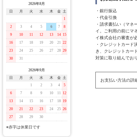
2026年8月
・銀行振込
日
月
火
水
木
金
土
・代金引換
1
・請求書払い（マネ
2
3
4
5
6
7
8
イ。ご利用の前にマ
9
10
11
12
13
14
15
イ株式会社の審査が
16
17
18
19
20
21
22
・クレジットカード決
き、クレジットカー
23
24
25
26
27
28
29
対策に取り組んでおり
30
31
2026年9月
日
月
火
水
木
金
土
お支払い方法の詳
1
2
3
4
5
6
7
8
9
10
11
12
13
14
15
16
17
18
19
20
21
22
23
24
25
26
27
28
29
30
※赤字は休業日です