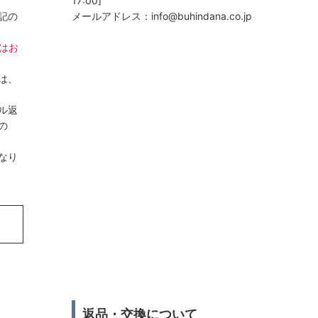
17:00]
記の
メールアドレス：
info@buhindana.co.jp
日はお
は、
ル返
の
なり
返品・交換について