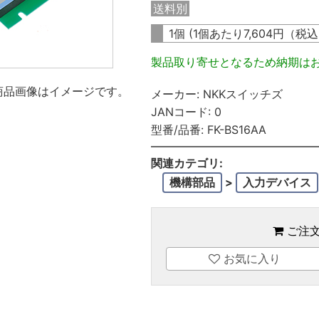
送料別
1個 (1個あたり
7,604
円（税
製品取り寄せとなるため納期は
商品画像はイメージです。
メーカー:
NKKスイッチズ
JANコード:
0
型番/品番:
FK-BS16AA
関連カテゴリ:
機構部品
>
入力デバイス
ご注
お気に入り