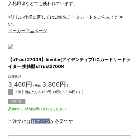
入札用途などでも使われています。
※詳しい仕様に関してはLink先データシートをごらんくださ
い。
メーカー商品ページ
【uTrust 2700R】Identiv(アイデンティブ) ICカードリードラ
イター 接触型 uTrust2700R
販売価格
3,460
円
3,806
円
(税込
)
1個 (1個あたり
3,460
円（税込
3,806
円）)
送料別
品切れ中。納期お問い合わせください。
ご注文には
ログイン
が必要です