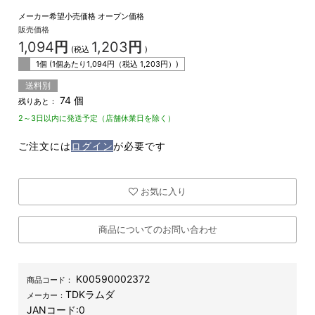
メーカー希望小売価格
オープン価格
販売価格
1,094
円
1,203
円
(税込
)
1個 (1個あたり
1,094
円（税込
1,203
円）)
送料別
74 個
残りあと：
2～3日以内に発送予定（店舗休業日を除く）
ご注文には
ログイン
が必要です
お気に入り
商品についてのお問い合わせ
K00590002372
商品コード：
TDKラムダ
メーカー：
JANコード:
0