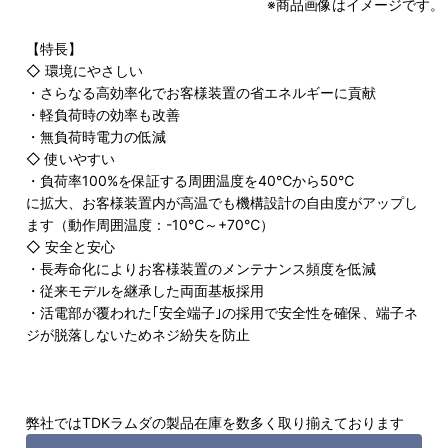
※商品画像はイメージです。
【特長】
◇ 環境にやさしい
・さらなる高効率化でお客様装置の省エネルギーに貢献
・軽負荷時の効率も改善
・無負荷時電力の低減
◇ 使いやすい
・負荷率100%を保証する周囲温度を40℃から50℃
に拡大、お客様装置内が高温でも機構設計の自由度がアップし
ます（動作周囲温度：-10℃～+70℃）
◇ 安全と安心
・長寿命化によりお客様装置のメンテナンス頻度を低減
・従来モデルを継承した両面基板採用
・活電部が覆われた｢安全端子｣の採用で安全性を確保、端子ネ
ジが脱落しないためネジ紛失を防止
弊社ではTDKラムダの製品在庫を数多く取り揃えております