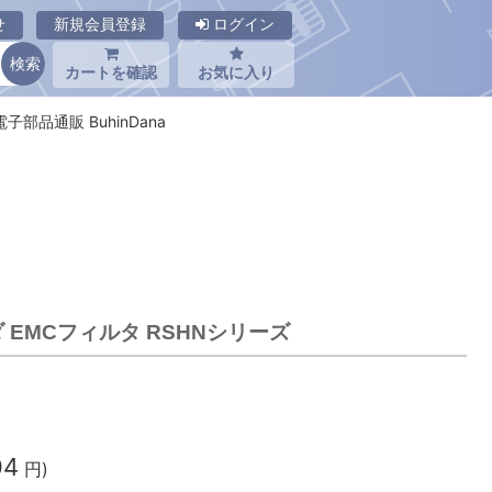
せ
新規会員登録
ログイン
カートを確認
お気に入り
 電子部品通販 BuhinDana
ダ EMCフィルタ RSHNシリーズ
04
円)