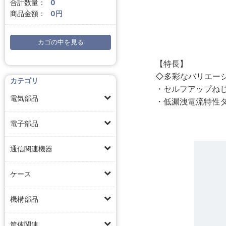
合計数量：
0
商品金額：
0円
カゴの中を見る
【特長】
◇多彩なバリエー
カテゴリ
・セルフアップね
電気部品
・低漏洩電流特性タ
電子部品
通信関連機器
ケース
機構部品
筐体関連