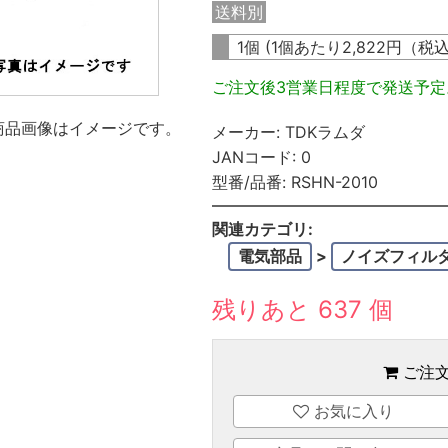
送料別
1個 (1個あたり
2,822
円（税
ご注文後3営業日程度で発送予
商品画像はイメージです。
メーカー:
TDKラムダ
JANコード:
0
型番/品番:
RSHN-2010
関連カテゴリ:
電気部品
>
ノイズフィル
残りあと 637 個
ご注
お気に入り