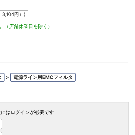
込
3,104
円）)
定。（店舗休業日を除く）
タ
>
電源ライン用EMCフィルタ
文には
ログイン
が必要です