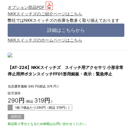
オプション部品PDF
NKKスイッチズのご紹介ページはこちら
弊社ではNKKスイッチズの在庫を数多く取り揃えております
詳細はこちらから
NKKスイッチズのホームページはこちら
【AT-224】NKKスイッチズ スイッチ用アクセサリ 小形非常
停止用押ボタンスイッチFF01形用銘板・表示：緊急停止
当店通常価格
340
円(税込
374
円 )
販売価格
290
円
319
円
(税込
)
1個 (1個あたり
290
円（税込
319
円）)
送料別
製品取り寄せとなるため納期はお問い合わせください。