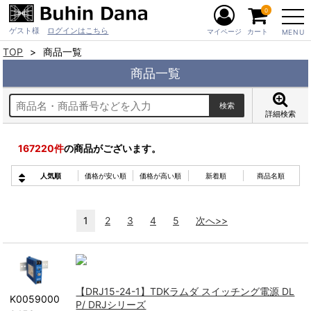
0
ゲスト様
ログインはこちら
マイページ
カート
MENU
TOP
商品一覧
商品一覧
詳細検索
167220
件
の商品がございます。
人気順
価格が安い順
価格が高い順
新着順
商品名順
1
2
3
4
5
次へ>>
【DRJ15-24-1】TDKラムダ スイッチング電源 DL
K0059000
P/ DRJシリーズ