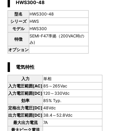
HWS300-48
型名
HWS300-48
シリーズ
HWS
モデル
HWS300
SEMI-F47準拠（200VAC時の
特徴
み)
オプション
電気特性
入力
単相
入力電圧範囲[AC]
85～265Vac
入力電圧範囲[DC]
120～330Vdc
効率
85% Typ.
定格出力電圧[DC]
48Vdc
出力電圧範囲[DC]
38.4～52.8Vdc
最大出力電流
7A
最大ピーク電流