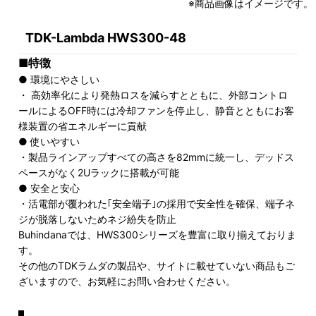
※商品画像はイメージです。
TDK-Lambda HWS300-48
■特徴
● 環境にやさしい
・ 高効率化により発熱ロスを減らすとともに、外部コントロ
ールによるOFF時には冷却ファンを停止し、静音とともにお客
様装置の省エネルギーに貢献
● 使いやすい
・製品ラインアップすべての高さを82mmに統一し、デッドス
ペースがなく2Uラックに搭載が可能
● 安全と安心
・活電部が覆われた｢安全端子｣の採用で安全性を確保、端子ネ
ジが脱落しないためネジ紛失を防止
Buhindanaでは、HWS300シリーズを豊富に取り揃えておりま
す。
その他のTDKラムダの製品や、サイトに載せていない商品もご
ざいますので、お気軽にお問い合わせください。