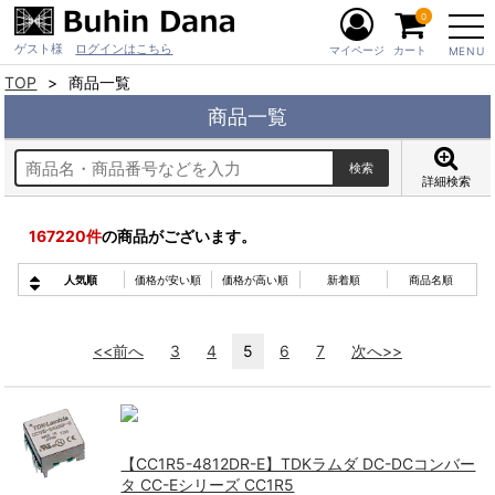
0
ゲスト様
ログインはこちら
マイページ
カート
MENU
TOP
商品一覧
商品一覧
詳細検索
167220
件
の商品がございます。
人気順
価格が安い順
価格が高い順
新着順
商品名順
<<前へ
3
4
5
6
7
次へ>>
【CC1R5-4812DR-E】TDKラムダ DC-DCコンバー
タ CC-Eシリーズ CC1R5