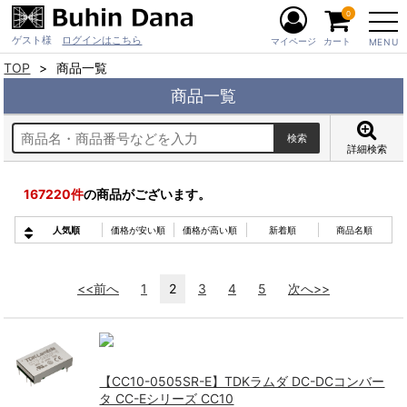
0
ゲスト様
ログインはこちら
マイページ
カート
MENU
TOP
商品一覧
商品一覧
詳細検索
167220
件
の商品がございます。
人気順
価格が安い順
価格が高い順
新着順
商品名順
<<前へ
1
2
3
4
5
次へ>>
【CC10-0505SR-E】TDKラムダ DC-DCコンバー
タ CC-Eシリーズ CC10