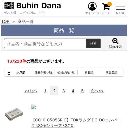
0
ゲスト様
ログインはこちら
マイページ
カート
MENU
TOP
商品一覧
商品一覧
詳細検索
167220
件
の商品がございます。
人気順
価格が安い順
価格が高い順
新着順
商品名順
<<前へ
1
2
3
4
5
次へ>>
【CC10-0505SR-E】TDKラムダ DC-DCコンバー
タ CC-Eシリーズ CC10