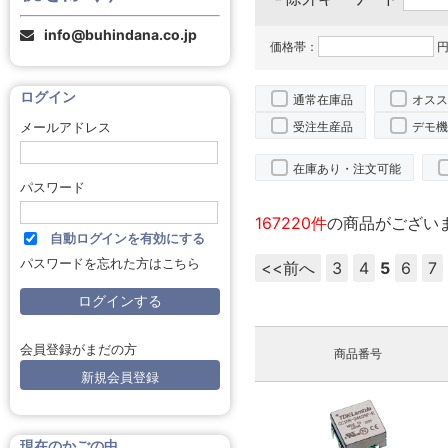
info@buhindana.co.jp
価格帯：
円
ログイン
通常在庫品
オスス
受注生産品
デモ機
メールアドレス
在庫あり・注文可能
パスワード
167220件
の商品がござい
自動ログインを有効にする
パスワードを忘れた方はこちら
<<前へ
3
4
5
6
7
会員登録がまだの方
商品番号
新規会員登録
現在のかごの中