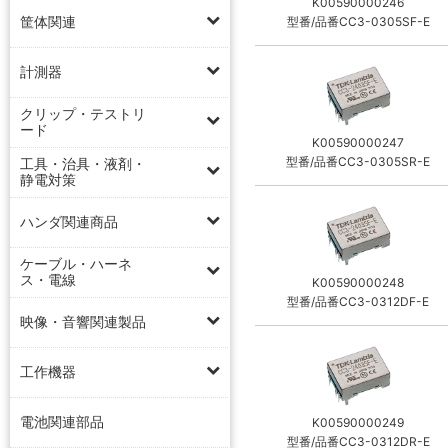
K00590000246
筐体関連
型番/品番CC3-0305SF-E
計測器
クリップ・テストリ
ード
K00590000247
型番/品番CC3-0305SR-E
工具・治具・液剤・
静電対策
ハンダ関連商品
ケーブル・ハーネ
ス・電線
K00590000248
型番/品番CC3-0312DF-E
映像・音響関連製品
工作機器
電池関連部品
K00590000249
型番/品番CC3-0312DR-E