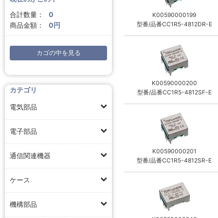
合計数量：
0
K00590000199
型番/品番CC1R5-4812DR-E
商品金額：
0円
カゴの中を見る
K00590000200
カテゴリ
型番/品番CC1R5-4812SF-E
電気部品
電子部品
K00590000201
通信関連機器
型番/品番CC1R5-4812SR-E
ケース
機構部品