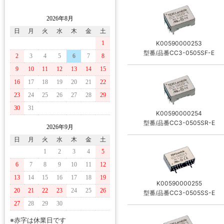
2026年8月
日
月
火
水
木
金
土
1
K00590000253
型番/品番CC3-0505SF-E
2
3
4
5
6
7
8
9
10
11
12
13
14
15
16
17
18
19
20
21
22
23
24
25
26
27
28
29
30
31
K00590000254
型番/品番CC3-0505SR-E
2026年9月
日
月
火
水
木
金
土
1
2
3
4
5
6
7
8
9
10
11
12
13
14
15
16
17
18
19
K00590000255
20
21
22
23
24
25
26
型番/品番CC3-0505SS-E
27
28
29
30
※赤字は休業日です