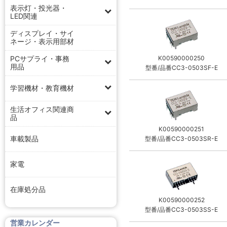
表示灯・投光器・
LED関連
ディスプレイ・サイ
ネージ・表示用部材
PCサプライ・事務
K00590000250
用品
型番/品番CC3-0503SF-E
学習機材・教育機材
生活オフィス関連商
品
K00590000251
車載製品
型番/品番CC3-0503SR-E
家電
在庫処分品
K00590000252
型番/品番CC3-0503SS-E
営業カレンダー