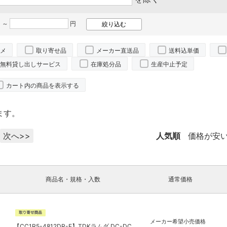
 ～
円
メ
取り寄せ品
メーカー直送品
送料込単価
無料貸し出しサービス
在庫処分品
生産中止予定
カート内の商品を表示する
ます。
次へ>>
人気順
価格が安
商品名・規格・入数
通常価格
メーカー希望小売価格
【CC1R5-4812DR-E】TDKラムダ DC-DC