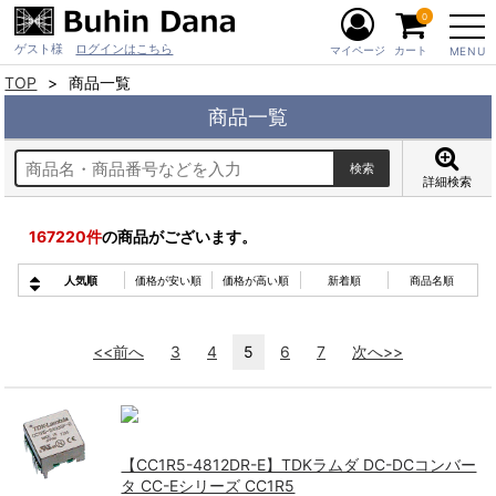
0
ゲスト様
ログインはこちら
マイページ
カート
MENU
TOP
商品一覧
商品一覧
詳細検索
167220
件
の商品がございます。
人気順
価格が安い順
価格が高い順
新着順
商品名順
<<前へ
3
4
5
6
7
次へ>>
【CC1R5-4812DR-E】TDKラムダ DC-DCコンバー
タ CC-Eシリーズ CC1R5