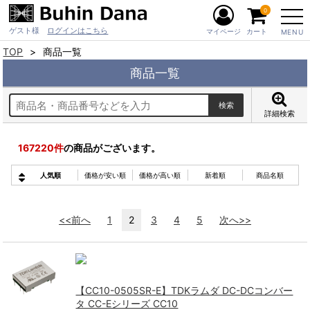
0
ゲスト様
ログインはこちら
マイページ
カート
MENU
TOP
商品一覧
商品一覧
詳細検索
167220
件
の商品がございます。
人気順
価格が安い順
価格が高い順
新着順
商品名順
<<前へ
1
2
3
4
5
次へ>>
【CC10-0505SR-E】TDKラムダ DC-DCコンバー
タ CC-Eシリーズ CC10