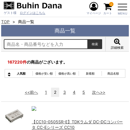
0
ゲスト様
ログインはこちら
マイページ
カート
MENU
TOP
商品一覧
商品一覧
詳細検索
167220
件
の商品がございます。
人気順
価格が安い順
価格が高い順
新着順
商品名順
<<前へ
1
2
3
4
5
次へ>>
【CC10-0505SR-E】TDKラムダ DC-DCコンバー
タ CC-Eシリーズ CC10