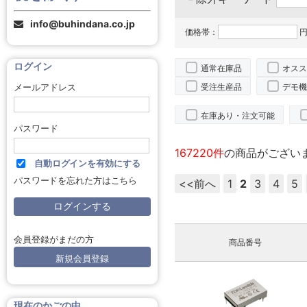
info@buhindana.co.jp
価格帯：
円
ログイン
通常在庫品
オスス
受注生産品
デモ機
メールアドレス
在庫あり・注文可能
パスワード
167220件
の商品がござい
自動ログインを有効にする
パスワードを忘れた方はこちら
<<前へ
1
2
3
4
5
会員登録がまだの方
商品番号
新規会員登録
現在のかごの中