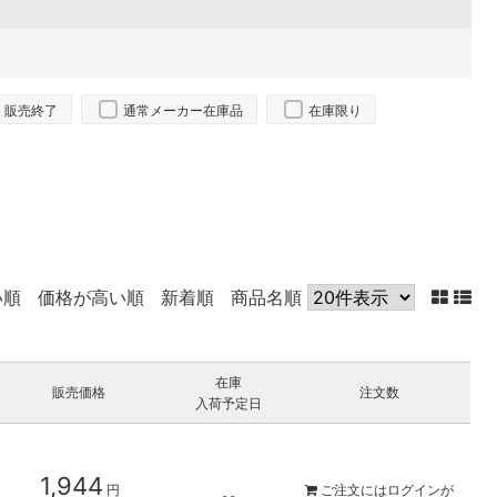
販売終了
通常メーカー在庫品
在庫限り
い順
価格が高い順
新着順
商品名順
在庫
販売価格
注文数
入荷予定日
1,944
円
ご注文には
ログイン
が