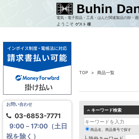
電気・電子部品・工具・はんだ関連製品の卸・通
ようこそ
ゲスト 様
TOP
商品一覧
お問い合わせ
キーワード検索
03-6853-7771
9:00－17:00（土日
商品名、商品番号で探す
祝を除く）
└ 除外キーワード