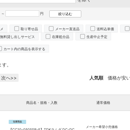
 ～
円
メ
取り寄せ品
メーカー直送品
送料込単価
無料貸し出しサービス
在庫処分品
生産中止予定
カート内の商品を表示する
ます。
次へ>>
人気順
価格が安
商品名・規格・入数
通常価格
メーカー希望小売価格
【CC10-0505SR-E】TDKラムダ DC-DC