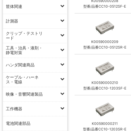
K00590000208
筐体関連
型番/品番CC10-0512SF-E
計測器
クリップ・テストリ
ード
K00590000209
型番/品番CC10-0512SR-E
工具・治具・液剤・
静電対策
ハンダ関連商品
ケーブル・ハーネ
ス・電線
K00590000210
型番/品番CC10-1203SF-E
映像・音響関連製品
工作機器
電池関連部品
K00590000211
型番/品番CC10-1203SR-E