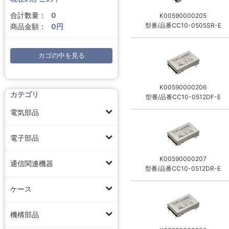
合計数量：
0
K00590000205
型番/品番CC10-0505SR-E
商品金額：
0円
カゴの中を見る
K00590000206
カテゴリ
型番/品番CC10-0512DF-E
電気部品
電子部品
K00590000207
通信関連機器
型番/品番CC10-0512DR-E
ケース
機構部品