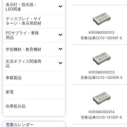
表示灯・投光器・
LED関連
ディスプレイ・サイ
ネージ・表示用部材
PCサプライ・事務
K00590000212
用品
型番/品番CC10-1205SF-E
学習機材・教育機材
生活オフィス関連商
品
K00590000213
車載製品
型番/品番CC10-1205SR-E
家電
在庫処分品
K00590000214
型番/品番CC10-1212DF-E
営業カレンダー