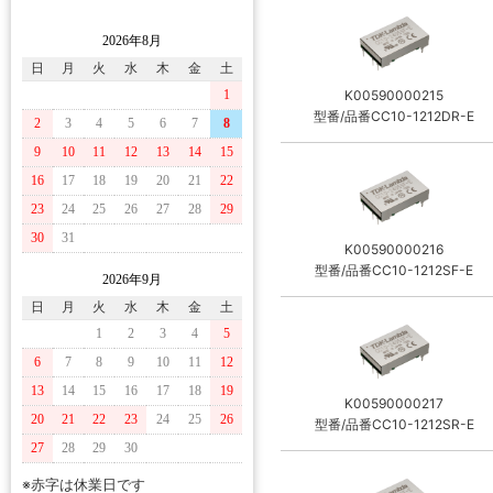
2026年8月
日
月
火
水
木
金
土
1
K00590000215
型番/品番CC10-1212DR-E
2
3
4
5
6
7
8
9
10
11
12
13
14
15
16
17
18
19
20
21
22
23
24
25
26
27
28
29
30
31
K00590000216
型番/品番CC10-1212SF-E
2026年9月
日
月
火
水
木
金
土
1
2
3
4
5
6
7
8
9
10
11
12
13
14
15
16
17
18
19
K00590000217
20
21
22
23
24
25
26
型番/品番CC10-1212SR-E
27
28
29
30
※赤字は休業日です