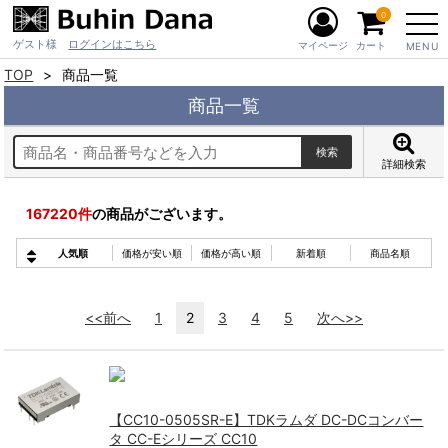
0
ゲスト様
ログインはこちら
マイページ
カート
MENU
TOP
商品一覧
商品一覧
詳細検索
167220
件
の商品がございます。
人気順
価格が安い順
価格が高い順
新着順
商品名順
<<前へ
1
2
3
4
5
次へ>>
【CC10-0505SR-E】TDKラムダ DC-DCコンバー
タ CC-Eシリーズ CC10