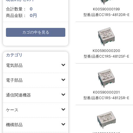
合計数量：
0
K00590000199
型番/品番CC1R5-4812DR-E
商品金額：
0円
カゴの中を見る
K00590000200
カテゴリ
型番/品番CC1R5-4812SF-E
電気部品
電子部品
K00590000201
通信関連機器
型番/品番CC1R5-4812SR-E
ケース
機構部品