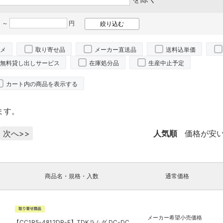
 ～
円
メ
取り寄せ品
メーカー直送品
送料込単価
無料貸し出しサービス
在庫処分品
生産中止予定
カート内の商品を表示する
ます。
次へ>>
人気順
価格が安
商品名・規格・入数
通常価格
メーカー希望小売価格
【CC1R5-4812DR-E】TDKラムダ DC-DC