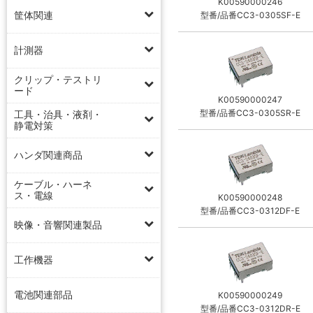
K00590000246
筐体関連
型番/品番CC3-0305SF-E
計測器
クリップ・テストリ
ード
K00590000247
型番/品番CC3-0305SR-E
工具・治具・液剤・
静電対策
ハンダ関連商品
ケーブル・ハーネ
ス・電線
K00590000248
型番/品番CC3-0312DF-E
映像・音響関連製品
工作機器
電池関連部品
K00590000249
型番/品番CC3-0312DR-E