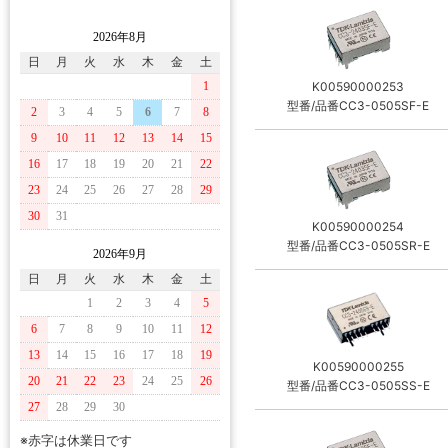
2026年8月
日
月
火
水
木
金
土
1
K00590000253
型番/品番CC3-0505SF-E
2
3
4
5
6
7
8
9
10
11
12
13
14
15
16
17
18
19
20
21
22
23
24
25
26
27
28
29
30
31
K00590000254
型番/品番CC3-0505SR-E
2026年9月
日
月
火
水
木
金
土
1
2
3
4
5
6
7
8
9
10
11
12
13
14
15
16
17
18
19
K00590000255
20
21
22
23
24
25
26
型番/品番CC3-0505SS-E
27
28
29
30
※赤字は休業日です