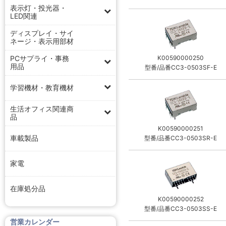
表示灯・投光器・
LED関連
ディスプレイ・サイ
ネージ・表示用部材
PCサプライ・事務
K00590000250
用品
型番/品番CC3-0503SF-E
学習機材・教育機材
生活オフィス関連商
品
K00590000251
車載製品
型番/品番CC3-0503SR-E
家電
在庫処分品
K00590000252
型番/品番CC3-0503SS-E
営業カレンダー