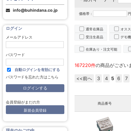
info@buhindana.co.jp
価格帯：
円
ログイン
通常在庫品
オスス
受注生産品
デモ機
メールアドレス
在庫あり・注文可能
パスワード
167220件
の商品がござい
自動ログインを有効にする
パスワードを忘れた方はこちら
<<前へ
3
4
5
6
7
会員登録がまだの方
商品番号
新規会員登録
現在のかごの中