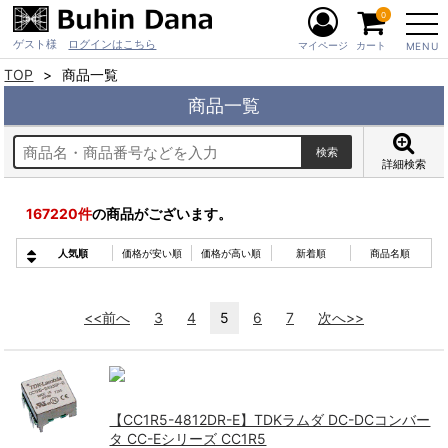
0
ゲスト様
ログインはこちら
マイページ
カート
MENU
TOP
商品一覧
商品一覧
詳細検索
167220
件
の商品がございます。
人気順
価格が安い順
価格が高い順
新着順
商品名順
<<前へ
3
4
5
6
7
次へ>>
【CC1R5-4812DR-E】TDKラムダ DC-DCコンバー
タ CC-Eシリーズ CC1R5