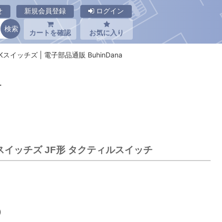
せ
新規会員登録
ログイン
カートを確認
お気に入り
NKKスイッチズ | 電子部品通販 BuhinDana
チ
KKスイッチズ JF形 タクティルスイッチ
)