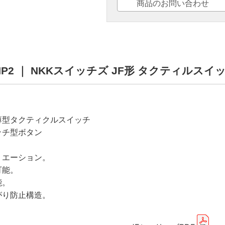
商品のお問い合わせ
CGNP2 ｜ NKKスイッチズ JF形 タクティルスイ
薄型タクティクルスイッチ
ッチ型ボタン
リエーション。
可能。
能。
がり防止構造。