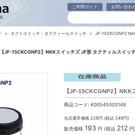
ご利用ガイド
お問い合わ
販
チ
タクトスイッチ・タクティールスイッチ
JF-15CKCGNP2 
【JF-15CKCGNP2】NKKスイッチズ JF形 タクティルスイッ
【JF-15CKCGNP2】N
商品コード:
K00545003149
当店通常価格
226
円 (税込
249
円)
193
212
販売価格
円 (税込
円