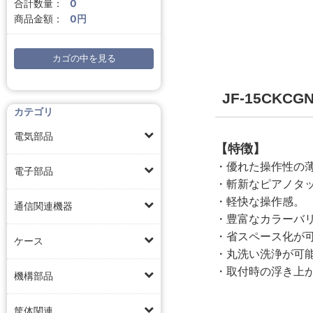
合計数量：
0
商品金額：
0円
カゴの中を見る
JF-15CK
カテゴリ
電気部品
【特徴】
・優れた操作性の
電子部品
・斬新なピアノタ
・軽快な操作感。
通信関連機器
・豊富なカラーバ
・省スペース化が
ケース
・丸洗い洗浄が可
・取付時の浮き上
機構部品
筐体関連