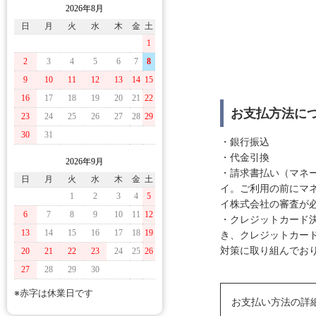
2026年8月
日
月
火
水
木
金
土
1
2
3
4
5
6
7
8
9
10
11
12
13
14
15
16
17
18
19
20
21
22
お支払方法に
23
24
25
26
27
28
29
30
31
・銀行振込
・代金引換
2026年9月
・請求書払い（マネ
日
月
火
水
木
金
土
イ。ご利用の前にマ
1
2
3
4
5
イ株式会社の審査が
6
7
8
9
10
11
12
・クレジットカード決
13
14
15
16
17
18
19
き、クレジットカー
対策に取り組んでおり
20
21
22
23
24
25
26
27
28
29
30
※赤字は休業日です
お支払い方法の詳