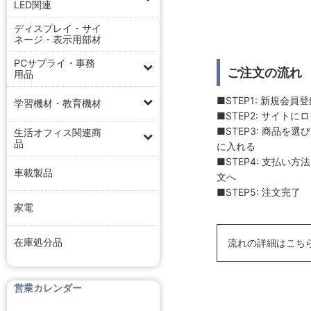
LED関連
ディスプレイ・サイ
ネージ・表示用部材
PCサプライ・事務
ご注文の流れ
用品
■STEP1: 新規会員
学習機材・教育機材
■STEP2: サイトに
■STEP3: 商品を
生活オフィス関連商
品
に入れる
■STEP4: 支払い
車載製品
文へ
■STEP5: 注文完了
家電
在庫処分品
流れの詳細はこち
営業カレンダー