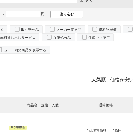
 ～
円
メ
取り寄せ品
メーカー直送品
送料込単価
無料貸し出しサービス
在庫処分品
生産中止予定
カート内の商品を表示する
人気順
価格が安
商品名・規格・入数
通常価格
当店通常価格
115
円