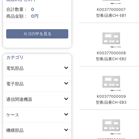
合計数量：
0
K00377000007
型番/品番CH-EB1
商品金額：
0円
カゴの中を見る
K00377000008
カテゴリ
型番/品番CH-EB2
電気部品
電子部品
K00377000009
通信関連機器
型番/品番CH-EB3
ケース
機構部品