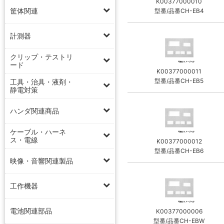
K00377000010
筐体関連
型番/品番CH-EB4
計測器
クリップ・テストリ
ード
K00377000011
型番/品番CH-EB5
工具・治具・液剤・
静電対策
ハンダ関連商品
ケーブル・ハーネ
ス・電線
K00377000012
型番/品番CH-EB6
映像・音響関連製品
工作機器
電池関連部品
K00377000006
型番/品番CH-EBW