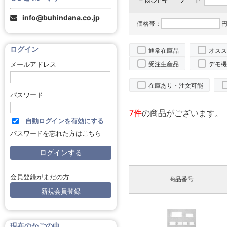
info@buhindana.co.jp
価格帯：
円
ログイン
通常在庫品
オスス
受注生産品
デモ機
メールアドレス
在庫あり・注文可能
パスワード
7件
の商品がございます。
自動ログインを有効にする
パスワードを忘れた方はこちら
会員登録がまだの方
商品番号
新規会員登録
現在のかごの中