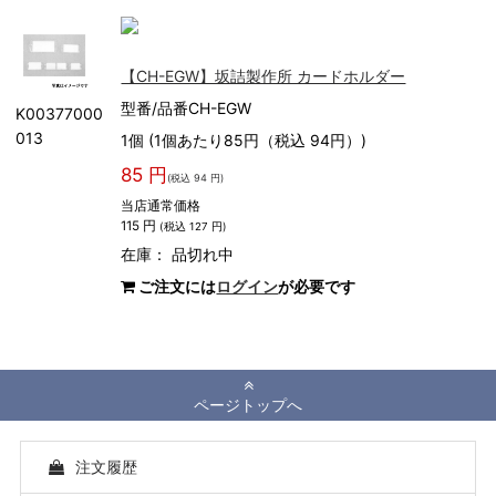
【CH-EGW】坂詰製作所 カードホルダー
型番/品番CH-EGW
K00377000
013
1個 (1個あたり85円（税込 94円）)
85 円
(税込 94 円)
当店通常価格
115 円
(税込 127 円)
在庫：
品切れ中
ご注文には
ログイン
が必要です
ページトップへ
注文履歴