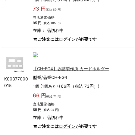
73 円
(税込 80 円)
当店通常価格
95 円
(税込 105 円)
在庫：
品切れ中
ご注文には
ログイン
が必要です
【CH-EG4】坂詰製作所 カードホルダー
型番/品番CH-EG4
K00377000
015
1個 (1個あたり66円（税込 73円）)
66 円
(税込 73 円)
当店通常価格
85 円
(税込 94 円)
在庫：
品切れ中
ご注文には
ログイン
が必要です