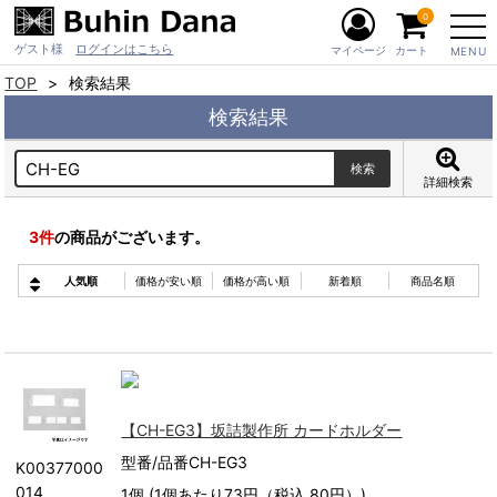
0
ゲスト様
ログインはこちら
マイページ
カート
MENU
TOP
検索結果
検索結果
詳細検索
3
件
の商品がございます。
人気順
価格が安い順
価格が高い順
新着順
商品名順
【CH-EG3】坂詰製作所 カードホルダー
型番/品番CH-EG3
K00377000
014
1個 (1個あたり73円（税込 80円）)