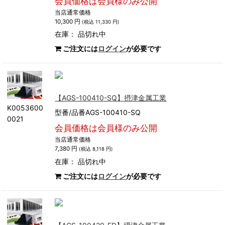
会員価格は会員様のみ公開
当店通常価格
10,300 円
(税込 11,330 円)
在庫：
品切れ中
ご注文には
ログイン
が必要です
【AGS-100410-SQ】摂津金属工業
K0053600
型番/品番AGS-100410-SQ
0021
会員価格は会員様のみ公開
当店通常価格
7,380 円
(税込 8,118 円)
在庫：
品切れ中
ご注文には
ログイン
が必要です