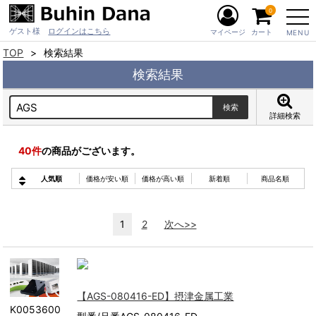
0
ゲスト様
ログインはこちら
マイページ
カート
MENU
TOP
検索結果
検索結果
詳細検索
40
件
の商品がございます。
人気順
価格が安い順
価格が高い順
新着順
商品名順
1
2
次へ>>
【AGS-080416-ED】摂津金属工業
K0053600