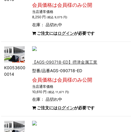
会員価格は会員様のみ公開
当店通常価格
8,250 円
(税込 9,075 円)
在庫：
品切れ中
ご注文には
ログイン
が必要です
【AGS-090718-ED】摂津金属工業
K0053600
型番/品番AGS-090718-ED
0014
会員価格は会員様のみ公開
当店通常価格
10,610 円
(税込 11,671 円)
在庫：
品切れ中
ご注文には
ログイン
が必要です