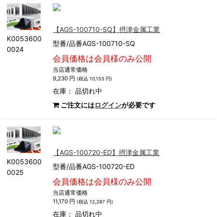
【AGS-100710-SQ】摂津金属工業
K0053600
型番/品番AGS-100710-SQ
0024
会員価格は会員様のみ公開
当店通常価格
9,230 円
(税込 10,153 円)
在庫：
品切れ中
ご注文には
ログイン
が必要です
【AGS-100720-ED】摂津金属工業
K0053600
型番/品番AGS-100720-ED
0025
会員価格は会員様のみ公開
当店通常価格
11,170 円
(税込 12,287 円)
在庫：
品切れ中