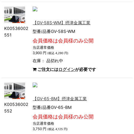
【GV-58S-WM】摂津金属工業
K00536002
型番/品番GV-58S-WM
551
会員価格は会員様のみ公開
当店通常価格
3,900 円
(税込 4,290 円)
在庫：
品切れ中
ご注文には
ログイン
が必要です
【GV-65-BM】摂津金属工業
K00536002
型番/品番GV-65-BM
552
会員価格は会員様のみ公開
当店通常価格
3,750 円
(税込 4,125 円)