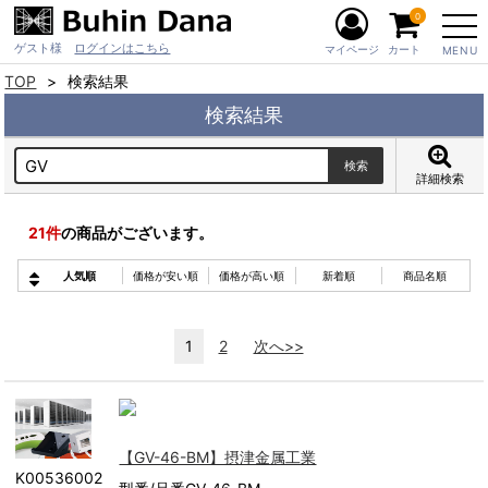
0
ゲスト様
ログインはこちら
マイページ
カート
MENU
TOP
検索結果
検索結果
詳細検索
21
件
の商品がございます。
人気順
価格が安い順
価格が高い順
新着順
商品名順
1
2
次へ>>
【GV-46-BM】摂津金属工業
K00536002