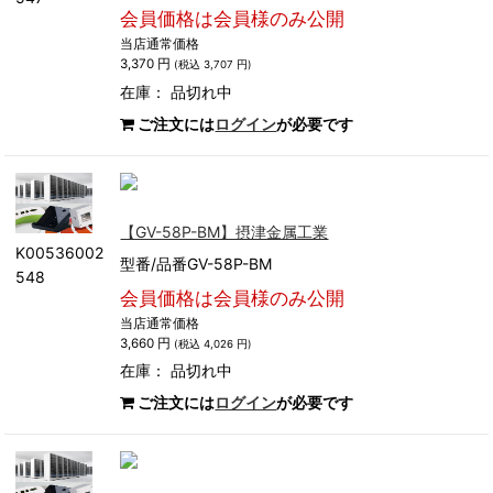
会員価格は会員様のみ公開
当店通常価格
3,370 円
(税込 3,707 円)
在庫：
品切れ中
ご注文には
ログイン
が必要です
【GV-58P-BM】摂津金属工業
K00536002
型番/品番GV-58P-BM
548
会員価格は会員様のみ公開
当店通常価格
3,660 円
(税込 4,026 円)
在庫：
品切れ中
ご注文には
ログイン
が必要です