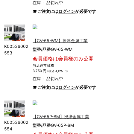
在庫：
品切れ中
ご注文には
ログイン
が必要です
【GV-65-WM】摂津金属工業
K00536002
型番/品番GV-65-WM
553
会員価格は会員様のみ公開
当店通常価格
3,750 円
(税込 4,125 円)
在庫：
品切れ中
ご注文には
ログイン
が必要です
【GV-65P-BM】摂津金属工業
K00536002
型番/品番GV-65P-BM
554