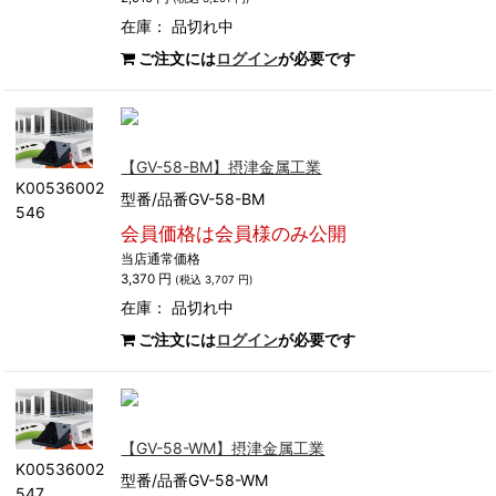
在庫：
品切れ中
ご注文には
ログイン
が必要です
【GV-58-BM】摂津金属工業
K00536002
型番/品番GV-58-BM
546
会員価格は会員様のみ公開
当店通常価格
3,370 円
(税込 3,707 円)
在庫：
品切れ中
ご注文には
ログイン
が必要です
【GV-58-WM】摂津金属工業
K00536002
型番/品番GV-58-WM
547