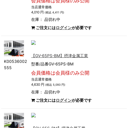
会員価格は会員様のみ公開
当店通常価格
4,010 円
(税込 4,411 円)
在庫：
品切れ中
ご注文には
ログイン
が必要です
【GV-65PS-BM】摂津金属工業
K00536002
型番/品番GV-65PS-BM
555
会員価格は会員様のみ公開
当店通常価格
4,630 円
(税込 5,093 円)
在庫：
品切れ中
ご注文には
ログイン
が必要です