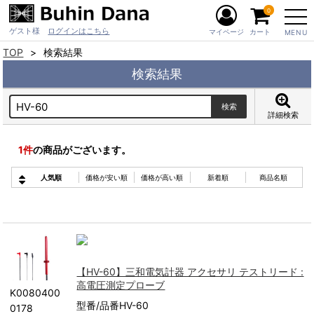
0
ゲスト様
ログインはこちら
マイページ
カート
MENU
TOP
検索結果
検索結果
詳細検索
1
件
の商品がございます。
人気順
価格が安い順
価格が高い順
新着順
商品名順
【HV-60】三和電気計器 アクセサリ テストリード :
高電圧測定プローブ
K0080400
型番/品番HV-60
0178