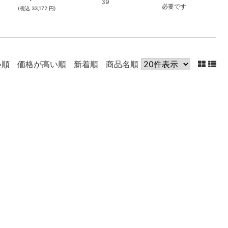
39
必要です
(税込 33,172 円)
い順
価格が高い順
新着順
商品名順