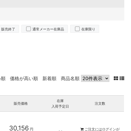
販売終了
通常メーカー在庫品
在庫限り
い順
価格が高い順
新着順
商品名順
在庫
販売価格
注文数
入荷予定日
30,156
円
ご注文には
ログイン
が