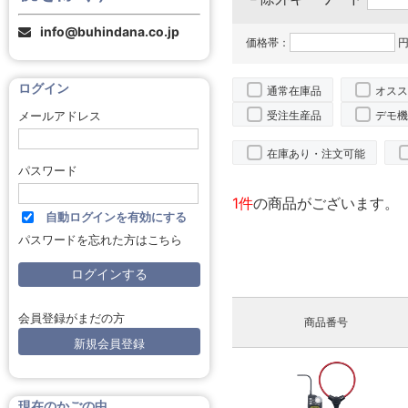
info@buhindana.co.jp
価格帯：
円
ログイン
通常在庫品
オスス
受注生産品
デモ機
メールアドレス
在庫あり・注文可能
パスワード
1件
の商品がございます。
自動ログインを有効にする
パスワードを忘れた方はこちら
会員登録がまだの方
商品番号
新規会員登録
現在のかごの中