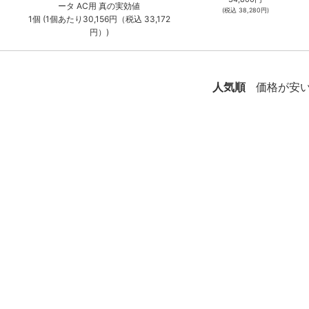
ータ AC用 真の実効値
(税込
38,280
円)
1個 (1個あたり30,156円（税込 33,172
円）)
人気順
価格が安