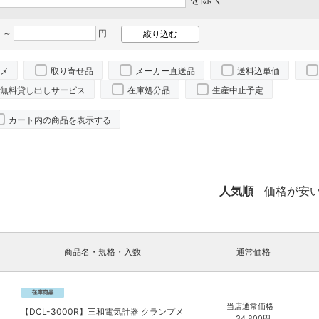
 ～
円
メ
取り寄せ品
メーカー直送品
送料込単価
無料貸し出しサービス
在庫処分品
生産中止予定
カート内の商品を表示する
人気順
価格が安
商品名・規格・入数
通常価格
当店通常価格
【DCL-3000R】三和電気計器 クランプメ
34,800
円