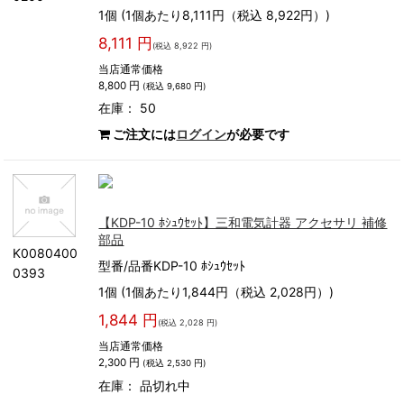
1個 (1個あたり8,111円（税込 8,922円）)
8,111 円
(税込 8,922 円)
当店通常価格
8,800 円
(税込 9,680 円)
在庫： 50
ご注文には
ログイン
が必要です
【KDP-10 ﾎｼｭｳｾｯﾄ】三和電気計器 アクセサリ 補修
部品
K0080400
型番/品番KDP-10 ﾎｼｭｳｾｯﾄ
0393
1個 (1個あたり1,844円（税込 2,028円）)
1,844 円
(税込 2,028 円)
当店通常価格
2,300 円
(税込 2,530 円)
在庫：
品切れ中