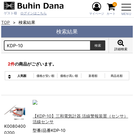
0
ゲスト様
ログインはこちら
マイページ
カート
MENU
TOP
検索結果
検索結果
詳細検索
2
件
の商品がございます。
人気順
価格が安い順
価格が高い順
新着順
商品名順
【KDP-10】三和電気計器 活線警報装置（センサ）
活線センサ
K0080400
型番/品番KDP-10
0200