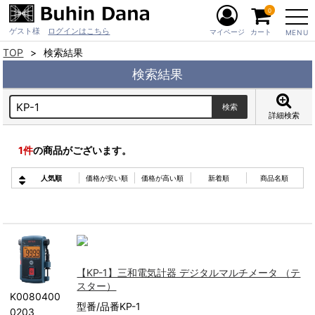
0
ゲスト様
ログインはこちら
マイページ
カート
MENU
TOP
検索結果
検索結果
詳細検索
1
件
の商品がございます。
人気順
価格が安い順
価格が高い順
新着順
商品名順
【KP-1】三和電気計器 デジタルマルチメータ （テ
スター）
K0080400
型番/品番KP-1
0203