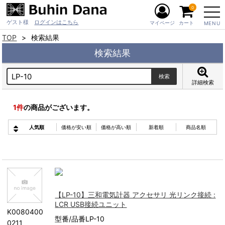
0
ゲスト様
ログインはこちら
マイページ
カート
MENU
TOP
検索結果
検索結果
詳細検索
1
件
の商品がございます。
人気順
価格が安い順
価格が高い順
新着順
商品名順
【LP-10】三和電気計器 アクセサリ 光リンク接続 :
LCR USB接続ユニット
K0080400
型番/品番LP-10
0211