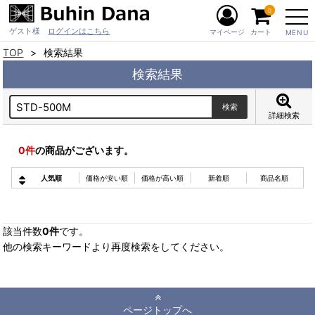
0
ゲスト様
ログインはこちら
マイページ
カート
MENU
TOP
検索結果
検索結果
詳細検索
0
件
の商品がございます。
人気順
価格が安い順
価格が高い順
新着順
商品名順
該当件数
0件
です。
他の検索キーワードより再度検索をしてください。
ページトップへ