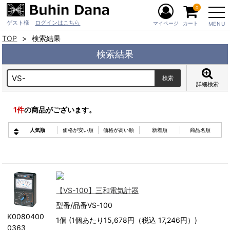
0
ゲスト様
ログインはこちら
マイページ
カート
MENU
TOP
検索結果
検索結果
詳細検索
1
件
の商品がございます。
人気順
価格が安い順
価格が高い順
新着順
商品名順
【VS-100】三和電気計器
型番/品番VS-100
K0080400
1個 (1個あたり15,678円（税込 17,246円）)
0363