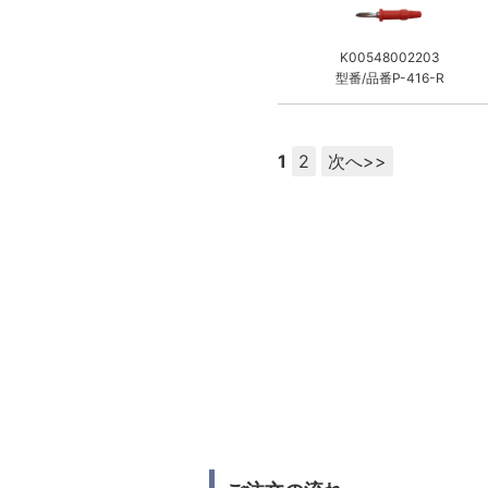
K00548002203
型番/品番P-416-R
1
2
次へ>>