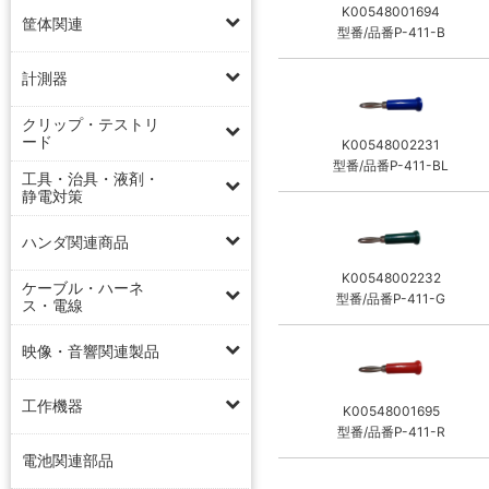
K00548001694
筐体関連
型番/品番P-411-B
計測器
クリップ・テストリ
ード
K00548002231
型番/品番P-411-BL
工具・治具・液剤・
静電対策
ハンダ関連商品
K00548002232
ケーブル・ハーネ
型番/品番P-411-G
ス・電線
映像・音響関連製品
工作機器
K00548001695
型番/品番P-411-R
電池関連部品