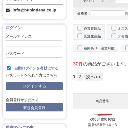
info@buhindana.co.jp
価格帯：
円
ログイン
通常在庫品
オスス
受注生産品
デモ機
メールアドレス
在庫あり・注文可能
パスワード
30件
の商品がございます
自動ログインを有効にする
パスワードを忘れた方はこちら
1
2
次へ>>
会員登録がまだの方
商品番号
新規会員登録
K00548001692
型番/品番P-401-B
現在のかごの中