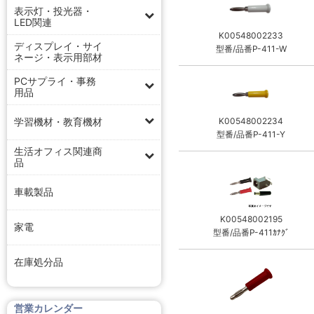
表示灯・投光器・
LED関連
K00548002233
ディスプレイ・サイ
型番/品番P-411-W
ネージ・表示用部材
PCサプライ・事務
用品
学習機材・教育機材
K00548002234
型番/品番P-411-Y
生活オフィス関連商
品
車載製品
K00548002195
家電
型番/品番P-411ｶﾅｸﾞ
在庫処分品
営業カレンダー