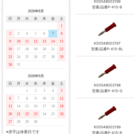
K00548002196
型番/品番P-415-B
2026年8月
日
月
火
水
木
金
土
1
2
3
4
5
6
7
8
9
10
11
12
13
14
15
K00548002197
型番/品番P-415-BL
16
17
18
19
20
21
22
23
24
25
26
27
28
29
30
31
2026年9月
日
月
火
水
木
金
土
K00548002198
1
2
3
4
5
型番/品番P-415-G
6
7
8
9
10
11
12
13
14
15
16
17
18
19
20
21
22
23
24
25
26
27
28
29
30
K00548002199
※赤字は休業日です
型番/品番P-415-R