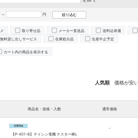
 ～
円
メ
取り寄せ品
メーカー直送品
送料込単価
無料貸し出しサービス
在庫処分品
生産中止予定
カート内の商品を表示する
。
人気順
価格が安
商品名・規格・入数
通常価格
-
【P-401-B】テイシン電機 テスター棒L