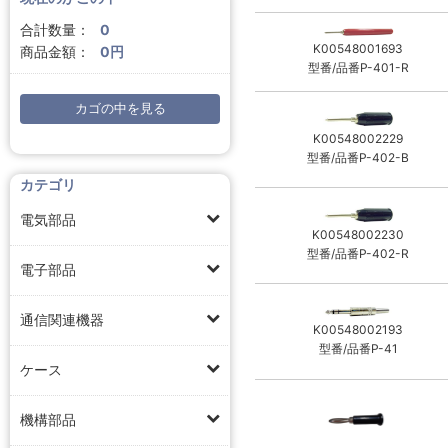
合計数量：
0
K00548001693
商品金額：
0円
型番/品番P-401-R
カゴの中を見る
K00548002229
型番/品番P-402-B
カテゴリ
電気部品
K00548002230
型番/品番P-402-R
電子部品
通信関連機器
K00548002193
型番/品番P-41
ケース
機構部品