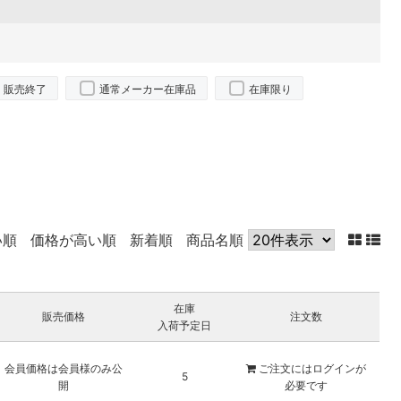
販売終了
通常メーカー在庫品
在庫限り
い順
価格が高い順
新着順
商品名順
在庫
販売価格
注文数
入荷予定日
会員価格は会員様のみ公
ご注文には
ログイン
が
5
開
必要です