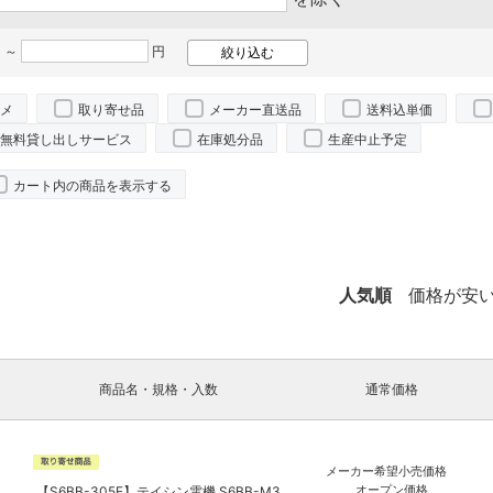
 ～
円
メ
取り寄せ品
メーカー直送品
送料込単価
無料貸し出しサービス
在庫処分品
生産中止予定
カート内の商品を表示する
。
人気順
価格が安
商品名・規格・入数
通常価格
メーカー希望小売価格
オープン価格
【S6BB-305E】テイシン電機 S6BB-M3