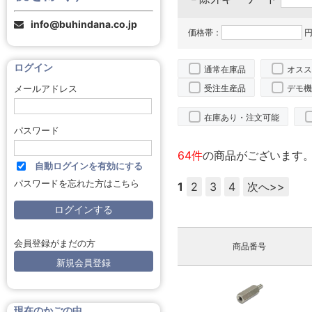
info@buhindana.co.jp
価格帯：
円
ログイン
通常在庫品
オスス
受注生産品
デモ機
メールアドレス
在庫あり・注文可能
パスワード
64件
の商品がございます
自動ログインを有効にする
パスワードを忘れた方はこちら
1
2
3
4
次へ>>
会員登録がまだの方
商品番号
新規会員登録
現在のかごの中