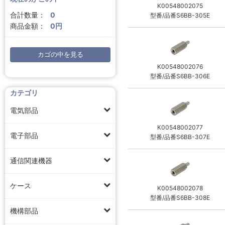
K00548002075
合計数量：
0
型番/品番S6BB-305E
商品金額：
0円
カゴの中を見る
K00548002076
型番/品番S6BB-306E
カテゴリ
電気部品
K00548002077
電子部品
型番/品番S6BB-307E
通信関連機器
ケース
K00548002078
型番/品番S6BB-308E
機構部品