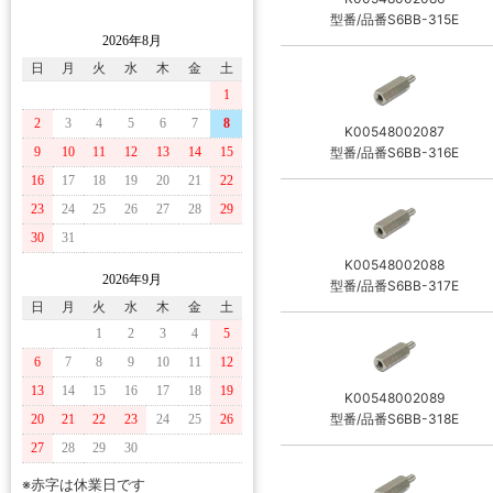
型番/品番S6BB-315E
2026年8月
日
月
火
水
木
金
土
1
2
3
4
5
6
7
8
K00548002087
型番/品番S6BB-316E
9
10
11
12
13
14
15
16
17
18
19
20
21
22
23
24
25
26
27
28
29
30
31
K00548002088
2026年9月
型番/品番S6BB-317E
日
月
火
水
木
金
土
1
2
3
4
5
6
7
8
9
10
11
12
13
14
15
16
17
18
19
K00548002089
型番/品番S6BB-318E
20
21
22
23
24
25
26
27
28
29
30
※赤字は休業日です