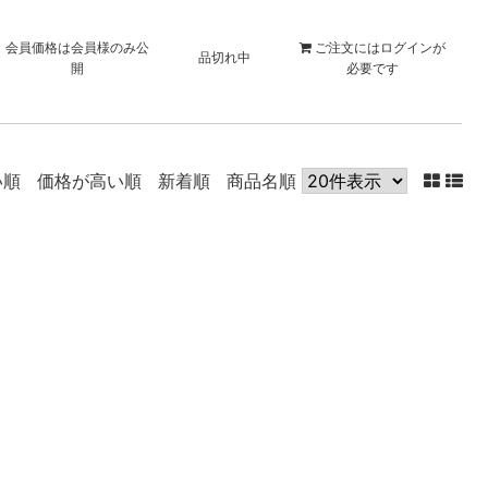
会員価格は会員様のみ公
ご注文には
ログイン
が
品切れ中
開
必要です
い順
価格が高い順
新着順
商品名順