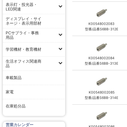
表示灯・投光器・
LED関連
ディスプレイ・サイ
ネージ・表示用部材
K00548002083
型番/品番S6BB-312E
PCサプライ・事務
用品
学習機材・教育機材
K00548002084
生活オフィス関連商
型番/品番S6BB-313E
品
車載製品
家電
K00548002085
型番/品番S6BB-314E
在庫処分品
営業カレンダー
K00548002086