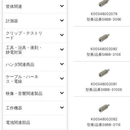
筐体関連
K00548002079
型番/品番S6BB-309E
計測器
クリップ・テストリ
ード
工具・治具・液剤・
K00548002080
静電対策
型番/品番S6BB-310E
ハンダ関連商品
ケーブル・ハーネ
ス・電線
K00548002081
型番/品番S6BB-3100E
映像・音響関連製品
工作機器
K00548002082
電池関連部品
型番/品番S6BB-311E