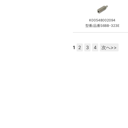
K00548002094
型番/品番S6BB-323E
1
2
3
4
次へ>>