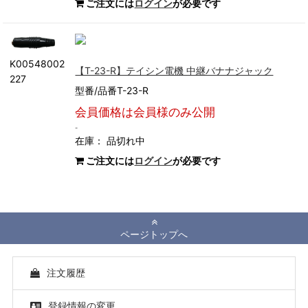
ご注文には
ログイン
が必要です
K00548002
【T-23-R】テイシン電機 中継バナナジャック
227
型番/品番T-23-R
会員価格は会員様のみ公開
-
在庫：
品切れ中
ご注文には
ログイン
が必要です
ページトップへ
注文履歴
登録情報の変更