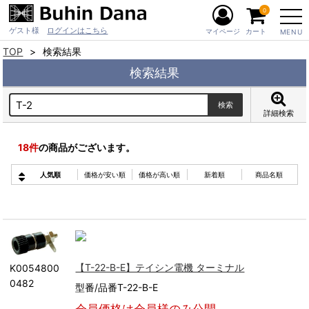
0
ゲスト様
ログインはこちら
マイページ
カート
MENU
TOP
検索結果
検索結果
詳細検索
18
件
の商品がございます。
人気順
価格が安い順
価格が高い順
新着順
商品名順
【T-22-B-E】テイシン電機 ターミナル
K0054800
0482
型番/品番T-22-B-E