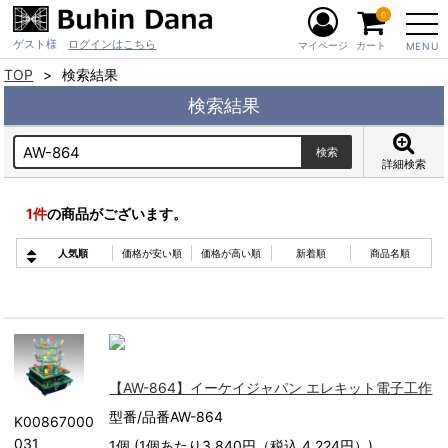
0
ゲスト様
ログインはこちら
マイページ
カート
MENU
TOP
検索結果
検索結果
詳細検索
1
件
の商品がございます。
人気順
価格が安い順
価格が高い順
新着順
商品名順
【AW-864】イーケイジャパン エレキット電子工作
型番/品番AW-864
K00867000
031
1個 (1個あたり3,840円（税込 4,224円）)