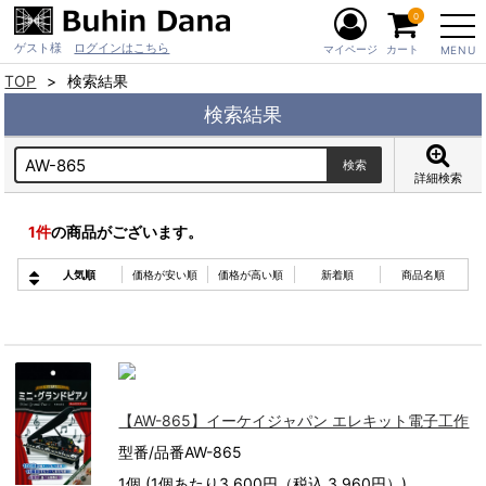
0
ゲスト様
ログインはこちら
マイページ
カート
MENU
TOP
検索結果
検索結果
詳細検索
1
件
の商品がございます。
人気順
価格が安い順
価格が高い順
新着順
商品名順
【AW-865】イーケイジャパン エレキット電子工作
型番/品番AW-865
1個 (1個あたり3,600円（税込 3,960円）)