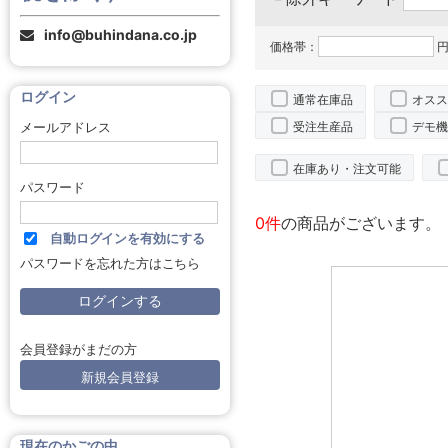
info@buhindana.co.jp
価格帯：
円
ログイン
通常在庫品
オスス
受注生産品
デモ機
メールアドレス
在庫あり・注文可能
パスワード
0件
の商品がございます。
自動ログインを有効にする
パスワードを忘れた方はこちら
会員登録がまだの方
新規会員登録
現在のかごの中