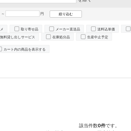
 ～
円
メ
取り寄せ品
メーカー直送品
送料込単価
無料貸し出しサービス
在庫処分品
生産中止予定
カート内の商品を表示する
該当件数
0件
です。