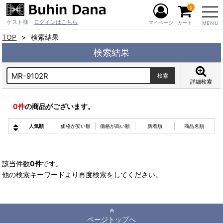
0
ゲスト様
ログインはこちら
マイページ
カート
MENU
TOP
検索結果
検索結果
詳細検索
0
件
の商品がございます。
人気順
価格が安い順
価格が高い順
新着順
商品名順
該当件数
0件
です。
他の検索キーワードより再度検索をしてください。
ページトップへ