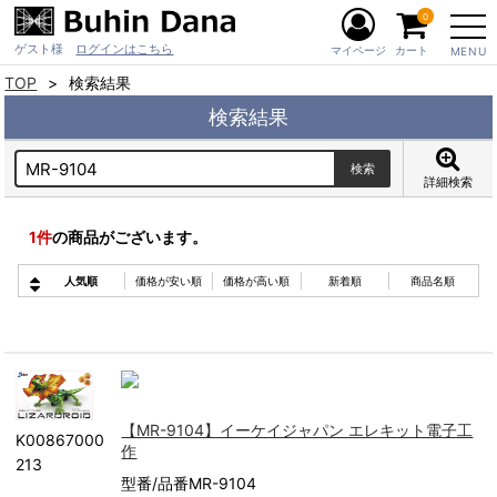
0
ゲスト様
ログインはこちら
マイページ
カート
MENU
TOP
検索結果
検索結果
詳細検索
1
件
の商品がございます。
人気順
価格が安い順
価格が高い順
新着順
商品名順
【MR-9104】イーケイジャパン エレキット電子工
K00867000
作
213
型番/品番MR-9104