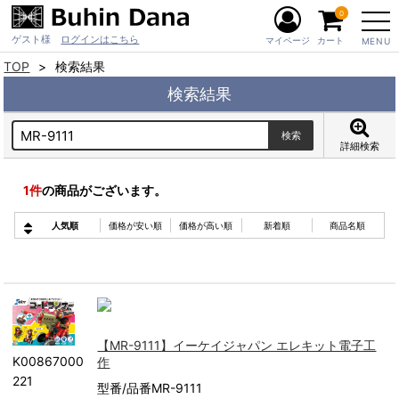
0
ゲスト様
ログインはこちら
マイページ
カート
MENU
TOP
検索結果
検索結果
詳細検索
1
件
の商品がございます。
人気順
価格が安い順
価格が高い順
新着順
商品名順
【MR-9111】イーケイジャパン エレキット電子工
K00867000
作
221
型番/品番MR-9111