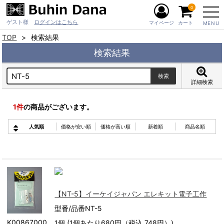
0
ゲスト様
ログインはこちら
マイページ
カート
MENU
TOP
検索結果
検索結果
詳細検索
1
件
の商品がございます。
人気順
価格が安い順
価格が高い順
新着順
商品名順
【NT-5】イーケイジャパン エレキット電子工作
型番/品番NT-5
K00867000
1個 (1個あたり680円（税込 748円）)