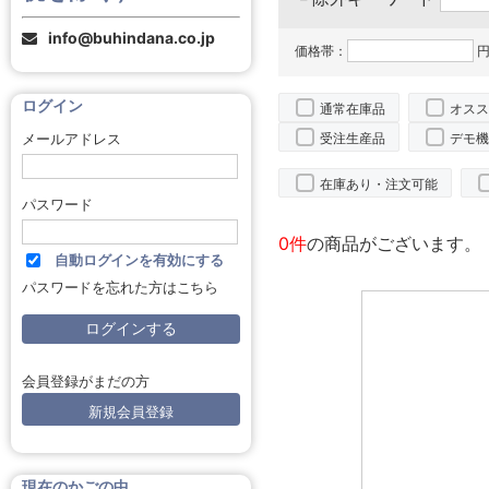
info@buhindana.co.jp
価格帯：
円
ログイン
通常在庫品
オスス
受注生産品
デモ機
メールアドレス
在庫あり・注文可能
パスワード
0件
の商品がございます。
自動ログインを有効にする
パスワードを忘れた方はこちら
会員登録がまだの方
新規会員登録
現在のかごの中