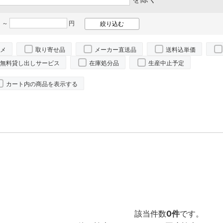
 ～
円
メ
取り寄せ品
メーカー直送品
送料込単価
無料貸し出しサービス
在庫処分品
生産中止予定
カート内の商品を表示する
該当件数
0件
です。