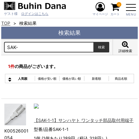
0
ゲスト様
ログインはこちら
マイページ
カート
MENU
TOP
検索結果
検索結果
詳細検索
1
件
の商品がございます。
人気順
価格が安い順
価格が高い順
新着順
商品名順
【SAK-1-1】サンハヤト ワンタッチ部品取付用端子
型番/品番SAK-1-1
K00526001
054
1個 (1個あたり289円（税込 318円）)