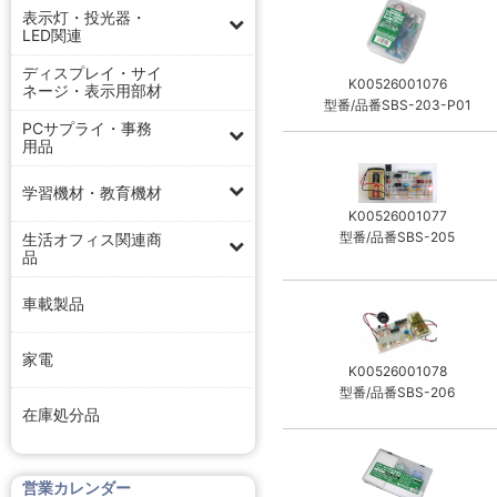
表示灯・投光器・
LED関連
ディスプレイ・サイ
K00526001076
ネージ・表示用部材
型番/品番SBS-203-P01
PCサプライ・事務
用品
学習機材・教育機材
K00526001077
型番/品番SBS-205
生活オフィス関連商
品
車載製品
家電
K00526001078
型番/品番SBS-206
在庫処分品
営業カレンダー