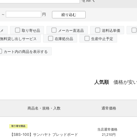
 ～
円
メ
取り寄せ品
メーカー直送品
送料込単価
無料貸し出しサービス
在庫処分品
生産中止予定
カート内の商品を表示する
人気順
価格が安
商品名・規格・入数
通常価格
当店通常価格
【SBS-100】サンハヤト ブレッドボード
21,210
円