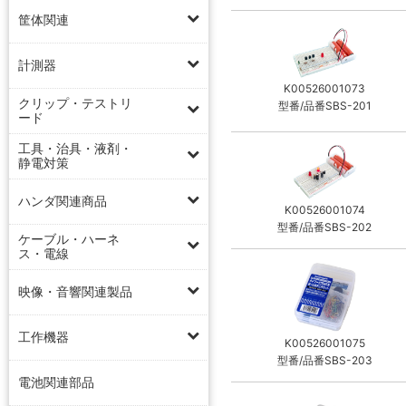
筐体関連
計測器
K00526001073
クリップ・テストリ
型番/品番SBS-201
ード
工具・治具・液剤・
静電対策
ハンダ関連商品
K00526001074
型番/品番SBS-202
ケーブル・ハーネ
ス・電線
映像・音響関連製品
工作機器
K00526001075
型番/品番SBS-203
電池関連部品