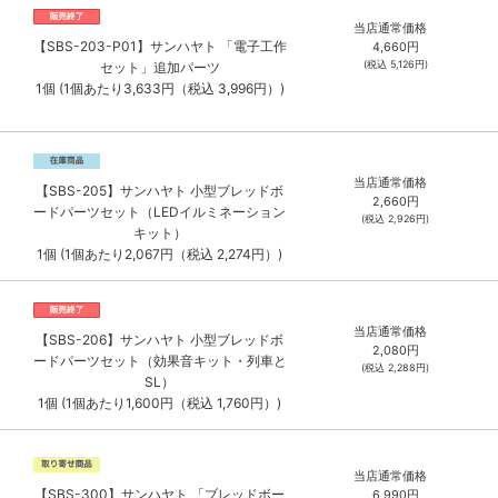
当店通常価格
【SBS-203-P01】サンハヤト 「電子工作
4,660
円
(税込
5,126
円)
セット」追加パーツ
1個 (1個あたり3,633円（税込 3,996円）)
当店通常価格
【SBS-205】サンハヤト 小型ブレッドボ
2,660
円
ードパーツセット（LEDイルミネーション
(税込
2,926
円)
キット）
1個 (1個あたり2,067円（税込 2,274円）)
当店通常価格
【SBS-206】サンハヤト 小型ブレッドボ
2,080
円
ードパーツセット（効果音キット・列車と
(税込
2,288
円)
SL）
1個 (1個あたり1,600円（税込 1,760円）)
当店通常価格
【SBS-300】サンハヤト 「ブレッドボー
6,990
円