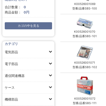
K00526001069
合計数量：
0
型番/品番SBS-100
商品金額：
0円
カゴの中を見る
K00526001070
型番/品番SBS-101
カテゴリ
電気部品
K00526001071
電子部品
型番/品番SBS-102
通信関連機器
ケース
K00526001072
機構部品
型番/品番SBS-111