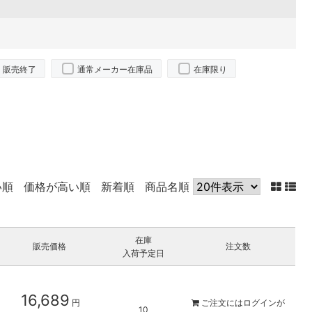
販売終了
通常メーカー在庫品
在庫限り
い順
価格が高い順
新着順
商品名順
在庫
販売価格
注文数
入荷予定日
16,689
円
ご注文には
ログイン
が
10