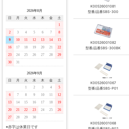
K00526001081
2026年8月
型番/品番SBS-300
日
月
火
水
木
金
土
1
2
3
4
5
6
7
8
9
10
11
12
13
14
15
K00526001082
16
17
18
19
20
21
22
型番/品番SBS-300BK
23
24
25
26
27
28
29
30
31
2026年9月
日
月
火
水
木
金
土
K00526001067
1
2
3
4
5
型番/品番SBS-P01
6
7
8
9
10
11
12
13
14
15
16
17
18
19
20
21
22
23
24
25
26
27
28
29
30
K00526001068
※赤字は休業日です
型番/品番SBS-P02