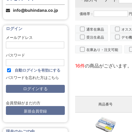
info@buhindana.co.jp
価格帯：
円
ログイン
通常在庫品
オスス
受注生産品
デモ機
メールアドレス
在庫あり・注文可能
パスワード
16件
の商品がございます。
自動ログインを有効にする
パスワードを忘れた方はこちら
会員登録がまだの方
商品番号
新規会員登録
現在のかごの中