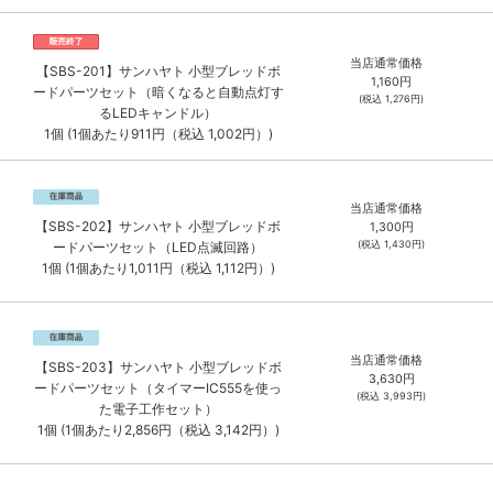
当店通常価格
【SBS-201】サンハヤト 小型ブレッドボ
1,160
円
ードパーツセット（暗くなると自動点灯す
(税込
1,276
円)
るLEDキャンドル）
1個 (1個あたり911円（税込 1,002円）)
当店通常価格
【SBS-202】サンハヤト 小型ブレッドボ
1,300
円
(税込
1,430
円)
ードパーツセット（LED点滅回路）
1個 (1個あたり1,011円（税込 1,112円）)
当店通常価格
【SBS-203】サンハヤト 小型ブレッドボ
3,630
円
ードパーツセット（タイマーIC555を使っ
(税込
3,993
円)
た電子工作セット）
1個 (1個あたり2,856円（税込 3,142円）)