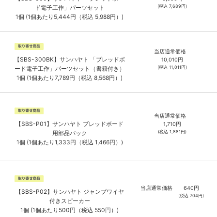
(税込
7,689
円)
ド電子工作」パーツセット
1個 (1個あたり5,444円（税込 5,988円）)
当店通常価格
【SBS-300BK】サンハヤト 「ブレッドボ
10,010
円
(税込
11,011
円)
ード電子工作」パーツセット（書籍付き）
1個 (1個あたり7,789円（税込 8,568円）)
当店通常価格
【SBS-P01】サンハヤト ブレッドボード
1,710
円
(税込
1,881
円)
用部品パック
1個 (1個あたり1,333円（税込 1,466円）)
当店通常価格
640
円
【SBS-P02】サンハヤト ジャンプワイヤ
(税込
704
円)
付きスピーカー
1個 (1個あたり500円（税込 550円）)