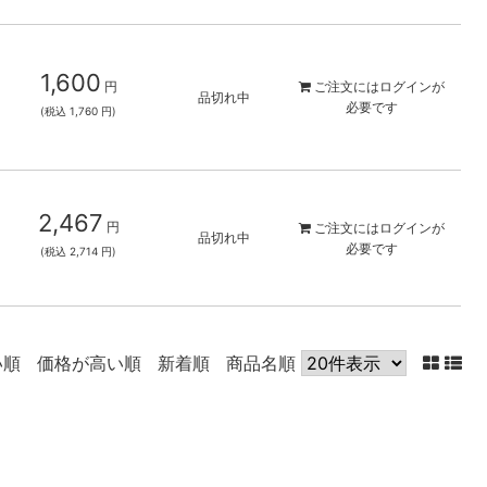
1,600
円
ご注文には
ログイン
が
品切れ中
必要です
(税込 1,760 円)
2,467
円
ご注文には
ログイン
が
品切れ中
必要です
(税込 2,714 円)
い順
価格が高い順
新着順
商品名順