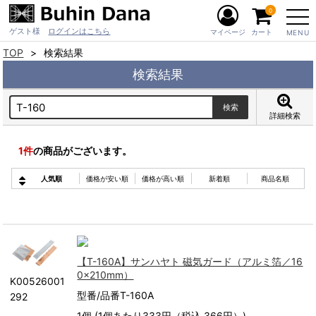
0
ゲスト様
ログインはこちら
マイページ
カート
MENU
TOP
検索結果
検索結果
詳細検索
1
件
の商品がございます。
人気順
価格が安い順
価格が高い順
新着順
商品名順
【T-160A】サンハヤト 磁気ガード（アルミ箔／16
0×210mm）
K00526001
型番/品番T-160A
292
1個 (1個あたり333円（税込 366円）)