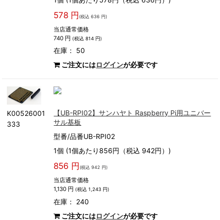
578 円
(税込 636 円)
当店通常価格
740 円
(税込 814 円)
在庫： 50
ご注文には
ログイン
が必要です
【UB-RPI02】サンハヤト Raspberry Pi用ユニバー
K00526001
サル基板
333
型番/品番UB-RPI02
1個 (1個あたり856円（税込 942円）)
856 円
(税込 942 円)
当店通常価格
1,130 円
(税込 1,243 円)
在庫： 240
ご注文には
ログイン
が必要です