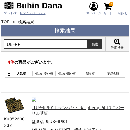
0
ゲスト様
ログインはこちら
マイページ
カート
MENU
TOP
検索結果
検索結果
詳細検索
4
件
の商品がございます。
人気順
価格が安い順
価格が高い順
新着順
商品名順
【UB-RPI01】サンハヤト Raspberry Pi用ユニバー
サル基板
K00526001
型番/品番UB-RPI01
332
1個 (1個あたり578円（税込 636円）)